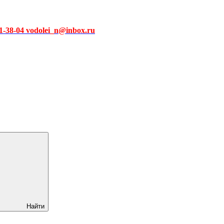
51-38-04 vodolei_n@inbox.ru
Найти