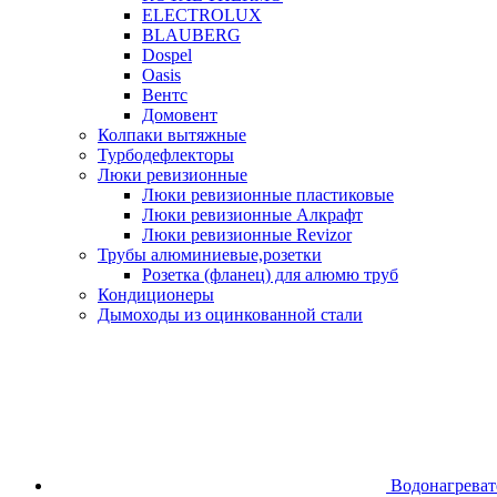
ELECTROLUX
BLAUBERG
Dospel
Oasis
Вентс
Домовент
Колпаки вытяжные
Турбодефлекторы
Люки ревизионные
Люки ревизионные пластиковые
Люки ревизионные Алкрафт
Люки ревизионные Revizor
Трубы алюминиевые,розетки
Розетка (фланец) для алюмю труб
Кондиционеры
Дымоходы из оцинкованной стали
Водонагреват