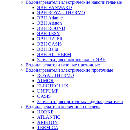
Водонагреватели электрические накопительные
ЭВН VANWARD
ЭВН ROYAL THERMO
ЭВН Atlantic
ЭВН Ariston
ЭВН ROUND
ЭВН TESY
ЭВН HAIER
ЭВН OASIS
ЭВН Ballu
ЭВН HI-THERM
Запчасти для накопительных ЭВН
Водонагреватели газовые проточные
Водонагреватели электрические проточные
ROYAL THERMO
ATMOR
ELECTROLUX
UNIPUMP
OASIS
Запчасти для проточных водонагревателей
Водонагреватели косвенного нагрева
HORKE
ATLANTIC
ARISTON
TERMICA