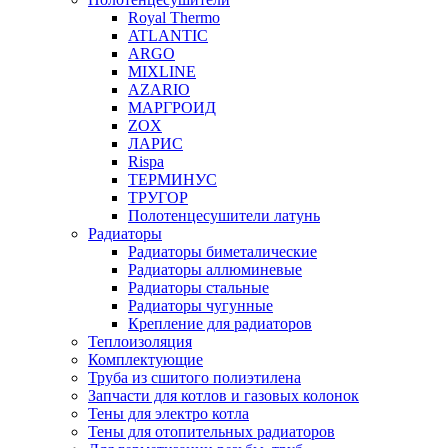
Royal Thermo
ATLANTIC
ARGO
MIXLINE
AZARIO
МАРГРОИД
ZOX
ЛАРИС
Rispa
ТЕРМИНУС
ТРУГОР
Полотенцесушители латунь
Радиаторы
Радиаторы биметалические
Радиаторы аллюминевые
Радиаторы стальные
Радиаторы чугунные
Крепление для радиаторов
Теплоизоляция
Комплектующие
Труба из сшитого полиэтилена
Запчасти для котлов и газовых колонок
Тены для электро котла
Тены для отопительных радиаторов