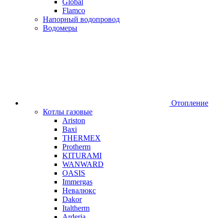
Global
Flamco
Напорный водопровод
Водомеры
Отопление
Котлы газовые
Ariston
Baxi
THERMEX
Protherm
KITURAMI
WANWARD
OASIS
Immergas
Невалюкс
Dakor
Italtherm
Arderia