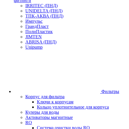
фитинги
IRRITEC (ПНД)
UNIDELTA (ПНД)
ТПК-АКВА (ПНД)
Импульс
ГрандПласт
ПолиПластик
JIMTEN
ABRISA (ПНД)
Unipump
Фильтры
Корпус для фильтра
Ключи к корпусам
Кольцо уплотнительное для корпуса
Кулеры для воды
Активаторы магнитные
RO
Система очистки воды RO