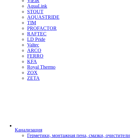
ViEiR
AquaLink
STOUT
AQUASTRIDE
TIM
PROFACTOR
RAFTEC
LD Pride
Valtec
ARCO
FERRO
KFA
Royal Thermo
ZOX
ZETA
Канализация
Герметики, монтажная пена, смазки, очистители