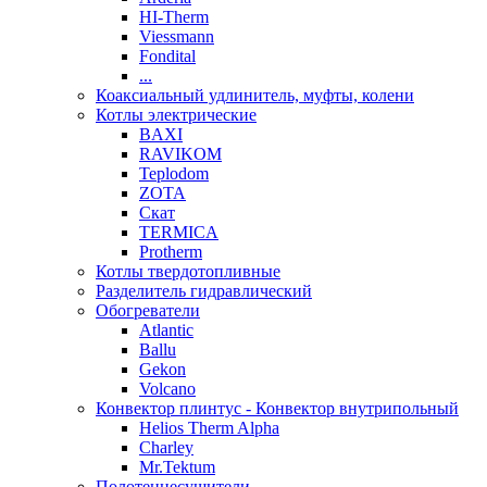
HI-Therm
Viessmann
Fondital
...
Коаксиальный удлинитель, муфты, колени
Котлы электрические
BAXI
RAVIKOM
Teplodom
ZOTA
Скат
TERMICA
Protherm
Котлы твердотопливные
Разделитель гидравлический
Обогреватели
Atlantic
Ballu
Gekon
Volcano
Конвектор плинтус - Конвектор внутрипольный
Helios Therm Alpha
Charley
Mr.Tektum
Полотенцесушители