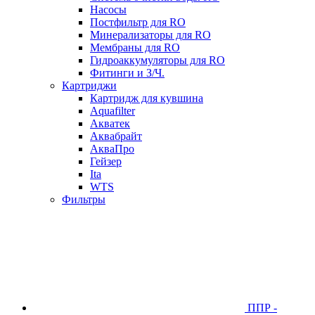
Насосы
Постфильтр для RO
Минерализаторы для RO
Мембраны для RO
Гидроаккумуляторы для RO
Фитинги и З/Ч.
Картриджи
Картридж для кувшина
Aquafilter
Акватек
Аквабрайт
АкваПро
Гейзер
Ita
WTS
Фильтры
ППР -