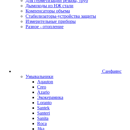
Для герметизации резьбы, труб
Дымоходы из НЖ стали
Компенсаторы объема
Стабилизаторы-устройства защиты
Измерительные приборы
Разное - отопление
Санфаянс
Умывальники
Aqauton
Creo
Azario
Экокерамика
Loranto
Santek
Santeri
Sanita
Roca
Jika