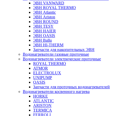
ЭВН VANWARD
ЭВН ROYAL THERMO
ЭВН Atlantic
ЭВН Ariston
ЭВН ROUND
ЭВН TESY
ЭВН HAIER
ЭВН OASIS
ЭВН Ballu
ЭВН HI-THERM
Запчасти для накопительных ЭВН
Водонагреватели газовые проточные
Водонагреватели электрические проточные
ROYAL THERMO
ATMOR
ELECTROLUX
UNIPUMP
OASIS
Запчасти для проточных водонагревателей
Водонагреватели косвенного нагрева
HORKE
ATLANTIC
ARISTON
TERMICA
FERROLI