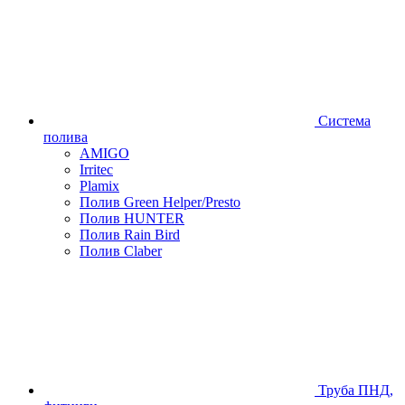
Система
полива
AMIGO
Irritec
Plamix
Полив Green Helper/Presto
Полив HUNTER
Полив Rain Bird
Полив Claber
Труба ПНД,