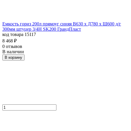
Емкость гориз 200л прямоуг синяя В630 х Д780 х Ш600 д/г
300мм штуцер 3/4Н SK200 ГрандПласт
код товара 15117
8 468
₽
0 отзывов
В наличии
В корзину