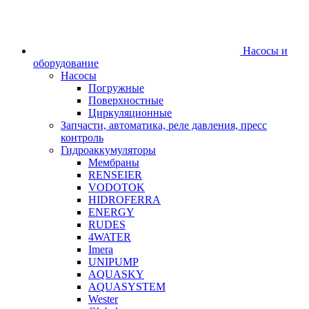
Насосы и
оборудование
Насосы
Погружные
Поверхностные
Циркуляционные
Запчасти, автоматика, реле давления, пресс
контроль
Гидроаккумуляторы
Мембраны
RENSEIER
VODOTOK
HIDROFERRA
ENERGY
RUDES
4WATER
Imera
UNIPUMP
AQUASKY
AQUASYSTEM
Wester