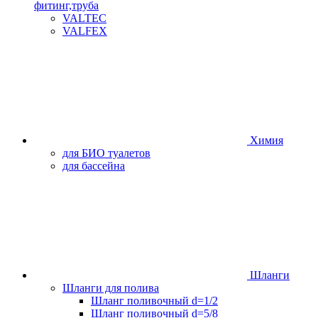
фитинг,труба
VALTEC
VALFEX
Химия
для БИО туалетов
для бассейна
Шланги
Шланги для полива
Шланг поливочный d=1/2
Шланг поливочный d=5/8