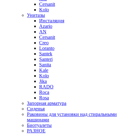
Cersanit
Kolo
Унитазы
Инсталяция
Azario
AN
Cersanit
Creo
Loranto
Santek
Santeri
Sanita
Kale
Kolo
Jika
RADO
Roca
Rosa
Запорная арматура
Сиденья
Раковины для установки над стиральными
машинами
Биотуалеты
РАЗНОЕ