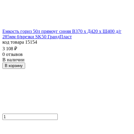
Емкость гориз 50л прямоуг синяя В370 х Д420 х Ш400 д/г
285мм б/врезки SK50 ГрандПласт
код товара 15154
3 108
₽
0 отзывов
В наличии
В корзину