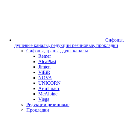
Сифоны,
душевые каналы, редукции резиновые, прокладки
Сифоны, трапы , душ. каналы
Remer
AlcaPlast
Jimten
ViEiR
NOVA
UNICORN
АниПласт
McAlpine
Viega
Редукции резиновые
Прокладки