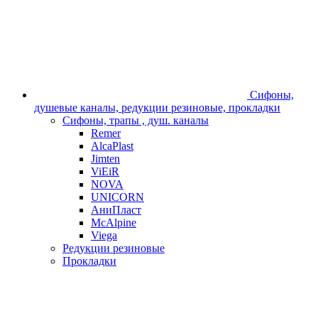
Сифоны,
душевые каналы, редукции резиновые, прокладки
Сифоны, трапы , душ. каналы
Remer
AlcaPlast
Jimten
ViEiR
NOVA
UNICORN
АниПласт
McAlpine
Viega
Редукции резиновые
Прокладки