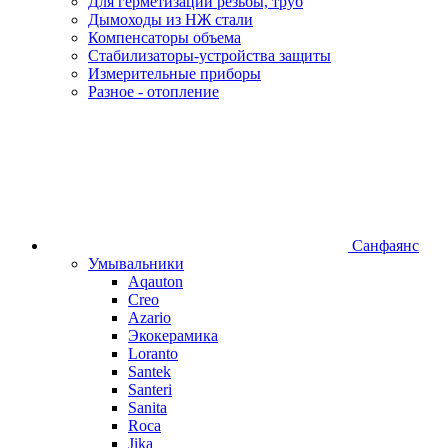
Для герметизации резьбы, труб
Дымоходы из НЖ стали
Компенсаторы объема
Стабилизаторы-устройства защиты
Измерительные приборы
Разное - отопление
Санфаянс
Умывальники
Aqauton
Creo
Azario
Экокерамика
Loranto
Santek
Santeri
Sanita
Roca
Jika