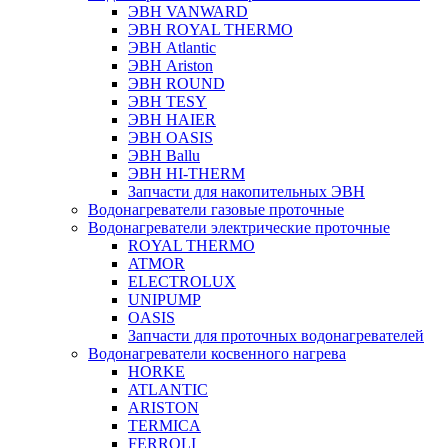
ЭВН VANWARD
ЭВН ROYAL THERMO
ЭВН Atlantic
ЭВН Ariston
ЭВН ROUND
ЭВН TESY
ЭВН HAIER
ЭВН OASIS
ЭВН Ballu
ЭВН HI-THERM
Запчасти для накопительных ЭВН
Водонагреватели газовые проточные
Водонагреватели электрические проточные
ROYAL THERMO
ATMOR
ELECTROLUX
UNIPUMP
OASIS
Запчасти для проточных водонагревателей
Водонагреватели косвенного нагрева
HORKE
ATLANTIC
ARISTON
TERMICA
FERROLI