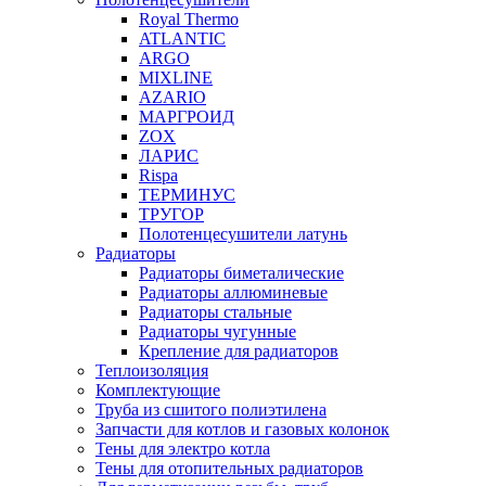
Royal Thermo
ATLANTIC
ARGO
MIXLINE
AZARIO
МАРГРОИД
ZOX
ЛАРИС
Rispa
ТЕРМИНУС
ТРУГОР
Полотенцесушители латунь
Радиаторы
Радиаторы биметалические
Радиаторы аллюминевые
Радиаторы стальные
Радиаторы чугунные
Крепление для радиаторов
Теплоизоляция
Комплектующие
Труба из сшитого полиэтилена
Запчасти для котлов и газовых колонок
Тены для электро котла
Тены для отопительных радиаторов