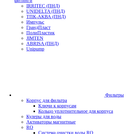
фитинги
IRRITEC (ПНД)
UNIDELTA (ПНД)
ТПК-АКВА (ПНД)
Импульс
ГрандПласт
ПолиПластик
JIMTEN
ABRISA (ПНД)
Unipump
Фильтры
Корпус для фильтра
Ключи к корпусам
Кольцо уплотнительное для корпуса
Кулеры для воды
Активаторы магнитные
RO
Система очистки воды RO