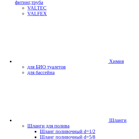
фитинг,труба
VALTEC
VALFEX
Химия
для БИО туалетов
для бассейна
Шланги
Шланги для полива
Шланг поливочный d=1/2
Шланг поливочный d=5/8