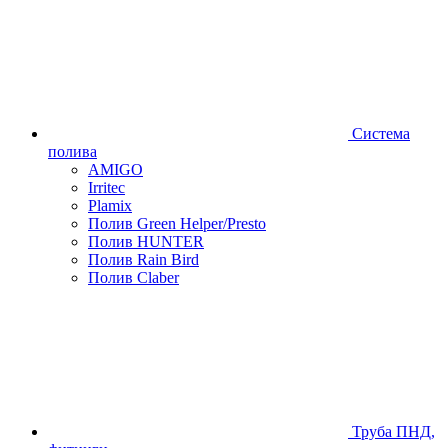
Система
полива
AMIGO
Irritec
Plamix
Полив Green Helper/Presto
Полив HUNTER
Полив Rain Bird
Полив Claber
Труба ПНД,