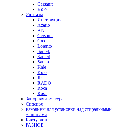
Cersanit
Kolo
Унитазы
Инсталяция
Azario
AN
Cersanit
Creo
Loranto
Santek
Santeri
Sanita
Kale
Kolo
Jika
RADO
Roca
Rosa
Запорная арматура
Сиденья
Раковины для установки над стиральными
машинами
Биотуалеты
РАЗНОЕ