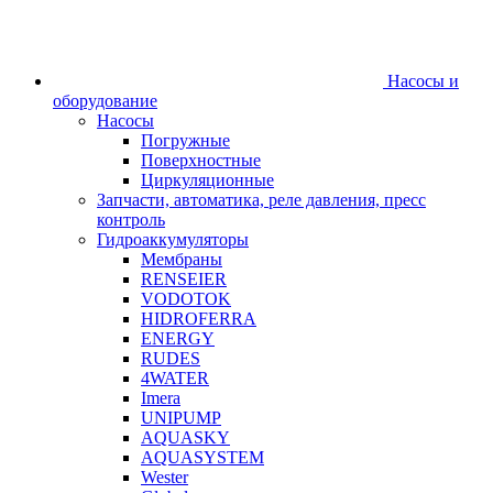
Насосы и
оборудование
Насосы
Погружные
Поверхностные
Циркуляционные
Запчасти, автоматика, реле давления, пресс
контроль
Гидроаккумуляторы
Мембраны
RENSEIER
VODOTOK
HIDROFERRA
ENERGY
RUDES
4WATER
Imera
UNIPUMP
AQUASKY
AQUASYSTEM
Wester