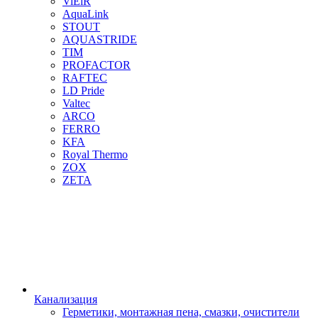
ViEiR
AquaLink
STOUT
AQUASTRIDE
TIM
PROFACTOR
RAFTEC
LD Pride
Valtec
ARCO
FERRO
KFA
Royal Thermo
ZOX
ZETA
Канализация
Герметики, монтажная пена, смазки, очистители