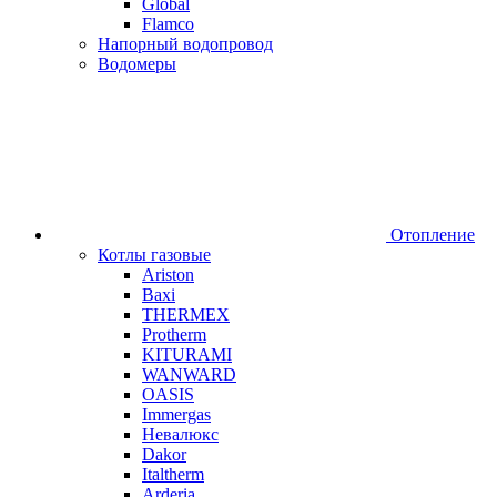
Global
Flamco
Напорный водопровод
Водомеры
Отопление
Котлы газовые
Ariston
Baxi
THERMEX
Protherm
KITURAMI
WANWARD
OASIS
Immergas
Невалюкс
Dakor
Italtherm
Arderia