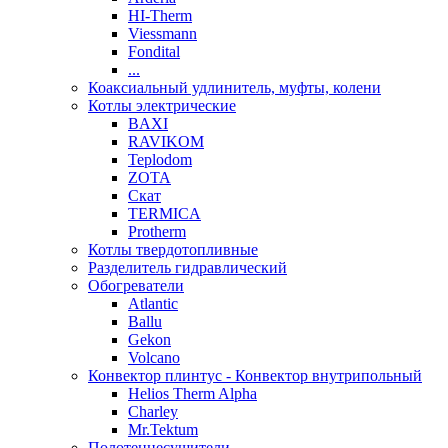
HI-Therm
Viessmann
Fondital
...
Коаксиальный удлинитель, муфты, колени
Котлы электрические
BAXI
RAVIKOM
Teplodom
ZOTA
Скат
TERMICA
Protherm
Котлы твердотопливные
Разделитель гидравлический
Обогреватели
Atlantic
Ballu
Gekon
Volcano
Конвектор плинтус - Конвектор внутрипольный
Helios Therm Alpha
Charley
Mr.Tektum
Полотенцесушители