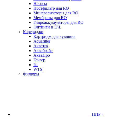
Насосы
Постфильтр для RO
Минерализаторы для RO
Мембраны для RO
Гидроаккумуляторы для RO
Фитинги и З/Ч.
Картриджи
Картридж для кувшина
Aquafilter
Акватек
Аквабрайт
АкваПро
Гейзер
Ita
WTS
Фильтры
ППР -