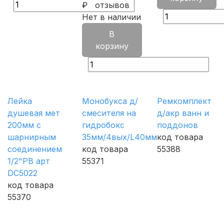
₽
отзывов
Нет в наличии
В
корзину
Лейка
Монобукса д/
Ремкомплект
душевая мет
смесителя на
д/акр ванн и
200мм с
гидробокс
поддонов
шарнирным
35мм/4вых/L40мм
код товара
соединением
код товара
55388
1/2"РВ арт
55371
DC5022
код товара
55370