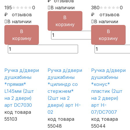
₽
отзывов
195
0
В наличии
380
0
₽
отзывов
₽
отзывов
В
В наличии
В наличии
корзину
В
В
корзину
корзину
Ручка д/двери
Ручка д/двери
Ручка д/двери
душкабины
душкабины
душкабины
*прямая*
*цилиндр со
*конус*
L145мм (2шт
стержнем*
пластик (2шт
на 2 двери)
(2шт на 2
на 2 двери)
арт DC7030
двери) арт H-
арт H-
код товара
02
07/DC7007
55103
код товара
код товара
55048
55044