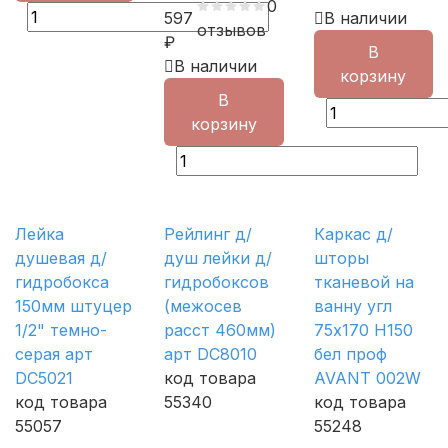
0
597
В наличии
отзывов
₽
В
В наличии
корзину
В
корзину
Лейка
Рейлинг д/
Каркас д/
душевая д/
душ лейки д/
шторы
гидробокса
гидробоксов
тканевой на
150мм штуцер
(межосев
ванну угл
1/2" темно-
расст 460мм)
75х170 H150
серая арт
арт DC8010
бел проф
DC5021
код товара
AVANT 002W
код товара
55340
код товара
55057
55248