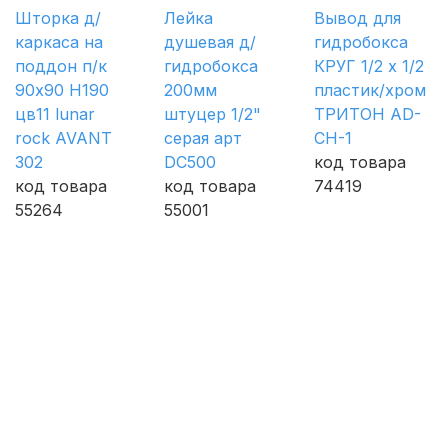
Шторка д/
Лейка
Вывод для
каркаса на
душевая д/
гидробокса
поддон п/к
гидробокса
КРУГ 1/2 х 1/2
90х90 H190
200мм
пластик/хром
цв11 lunar
штуцер 1/2"
ТРИТОН AD-
rock AVANT
серая арт
CH-1
302
DC500
код товара
код товара
код товара
74419
55264
55001