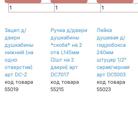
Зацеп д/
Ручка д/двери
Лейка
двери
душкабины
душевая д/
душкабины
*скоба* на 2
гидробокса
нижний (на
отв L145мм
240мм
одно
(2шт на 2
штуцер 1/2"
отверстие)
двери) арт
серая/черная
арт DC-Z
DC7017
арт DC5003
код товара
код товара
код товара
55019
55215
55023