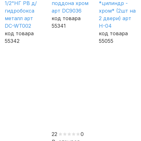
1/2"НГ РВ д/
поддона хром
*цилиндр -
гидробокса
арт DC9036
хром* (2шт на
металл арт
код товара
2 двери) арт
DC-WT002
55341
H-04
код товара
код товара
55342
55055
22
0