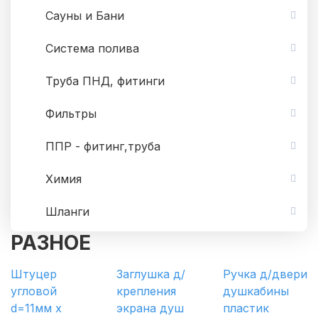
Сауны и Бани
Система полива
Труба ПНД, фитинги
Фильтры
ППР - фитинг,труба
Химия
Шланги
РАЗНОЕ
Штуцер
Заглушка д/
Ручка д/двери
угловой
крепления
душкабины
d=11мм х
экрана душ
пластик