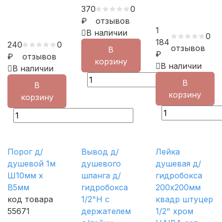
370
0
₽
отзывов
1
В наличии
0
184
240
0
отзывов
В
₽
₽
отзывов
корзину
В наличии
В наличии
В
В
корзину
корзину
Порог д/
Вывод д/
Лейка
душевой 1м
душевого
душевая д/
Ш10мм х
шланга д/
гидробокса
В5мм
гидробокса
200х200мм
код товара
1/2"Н с
квадр штуцер
55671
держателем
1/2" хром