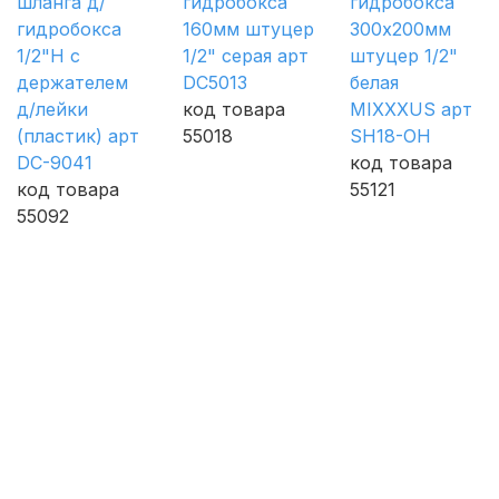
шланга д/
гидробокса
гидробокса
гидробокса
160мм штуцер
300х200мм
1/2"Н с
1/2" серая арт
штуцер 1/2"
держателем
DC5013
белая
д/лейки
код товара
MIXXXUS арт
(пластик) арт
55018
SH18-ОН
DC-9041
код товара
код товара
55121
55092