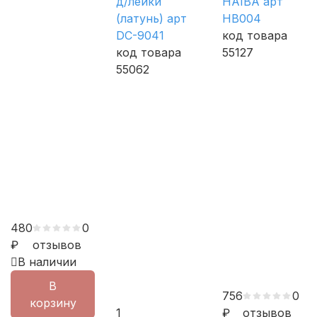
д/лейки
HAIBA арт
(латунь) арт
HB004
DC-9041
код товара
код товара
55127
55062
480
0
₽
отзывов
В наличии
В
756
0
корзину
1
₽
отзывов