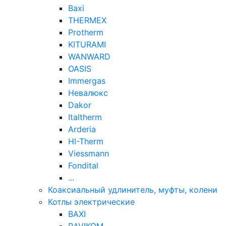
Baxi
THERMEX
Protherm
KITURAMI
WANWARD
OASIS
Immergas
Невалюкс
Dakor
Italtherm
Arderia
HI-Therm
Viessmann
Fondital
...
Коаксиальный удлинитель, муфты, колени
Котлы электрические
BAXI