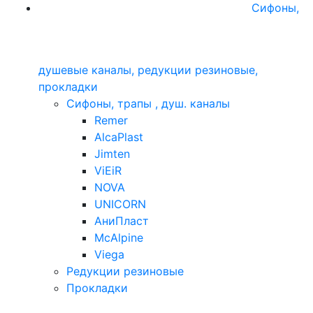
Сифоны,
душевые каналы, редукции резиновые,
прокладки
Сифоны, трапы , душ. каналы
Remer
AlcaPlast
Jimten
ViEiR
NOVA
UNICORN
АниПласт
McAlpine
Viega
Редукции резиновые
Прокладки