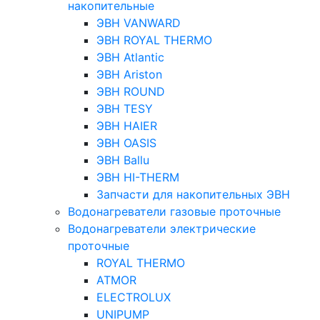
накопительные
ЭВН VANWARD
ЭВН ROYAL THERMO
ЭВН Atlantic
ЭВН Ariston
ЭВН ROUND
ЭВН TESY
ЭВН HAIER
ЭВН OASIS
ЭВН Ballu
ЭВН HI-THERM
Запчасти для накопительных ЭВН
Водонагреватели газовые проточные
Водонагреватели электрические
проточные
ROYAL THERMO
ATMOR
ELECTROLUX
UNIPUMP