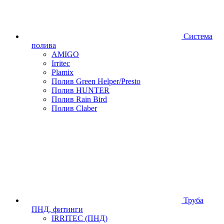
Система
полива
AMIGO
Irritec
Plamix
Полив Green Helper/Presto
Полив HUNTER
Полив Rain Bird
Полив Claber
Труба
ПНД, фитинги
IRRITEC (ПНД)