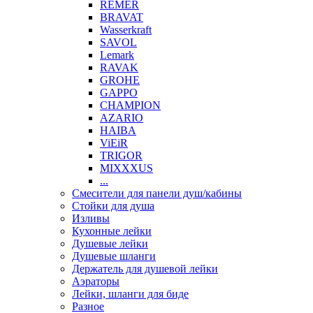
REMER
BRAVAT
Wasserkraft
SAVOL
Lemark
RAVAK
GROHE
GAPPO
CHAMPION
AZARIO
HAIBA
ViEiR
TRIGOR
MIXXXUS
...
Смесители для панели душ/кабины
Стойки для душа
Изливы
Кухонные лейки
Душевые лейки
Душевые шланги
Держатель для душевой лейки
Аэраторы
Лейки, шланги для биде
Разное