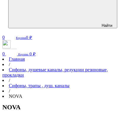
Найти
0
0
₽
Корзина
0
0
₽
Корзина
Главная
/
Сифоны, душевые каналы, редукции резиновые,
прокладки
/
Сифоны, трапы , душ. каналы
/
NOVA
NOVA