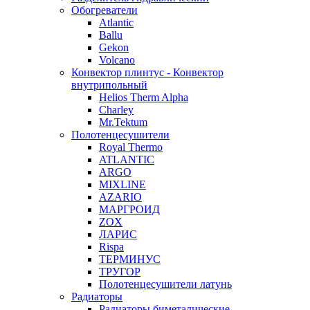
Обогреватели
Atlantic
Ballu
Gekon
Volcano
Конвектор плинтус - Конвектор
внутрипольный
Helios Therm Alpha
Charley
Mr.Tektum
Полотенцесушители
Royal Thermo
ATLANTIC
ARGO
MIXLINE
AZARIO
МАРГРОИД
ZOX
ЛАРИС
Rispa
ТЕРМИНУС
ТРУГОР
Полотенцесушители латунь
Радиаторы
Радиаторы биметалические