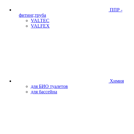
ППР -
фитинг,труба
VALTEC
VALFEX
Химия
для БИО туалетов
для бассейна