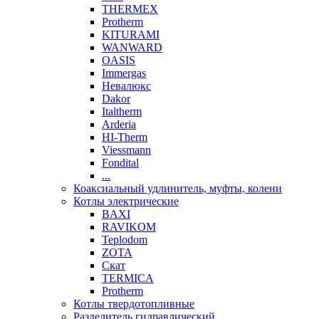
THERMEX
Protherm
KITURAMI
WANWARD
OASIS
Immergas
Невалюкс
Dakor
Italtherm
Arderia
HI-Therm
Viessmann
Fondital
...
Коаксиальный удлинитель, муфты, колени
Котлы электрические
BAXI
RAVIKOM
Teplodom
ZOTA
Скат
TERMICA
Protherm
Котлы твердотопливные
Разделитель гидравлический