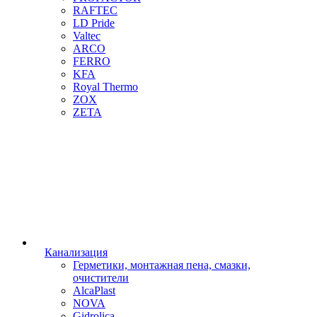
RAFTEC
LD Pride
Valtec
ARCO
FERRO
KFA
Royal Thermo
ZOX
ZETA
Канализация
Герметики, монтажная пена, смазки,
очистители
AlcaPlast
NOVA
Gidrolica