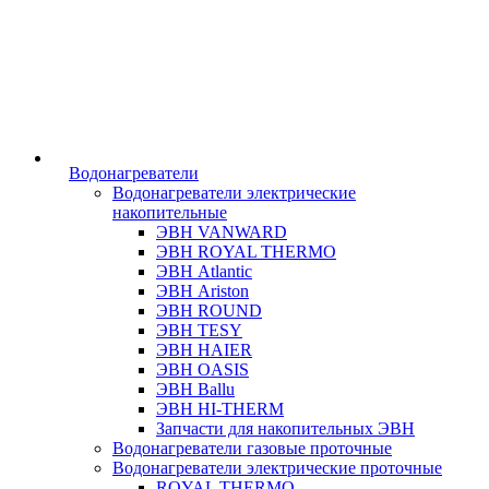
Водонагреватели
Водонагреватели электрические
накопительные
ЭВН VANWARD
ЭВН ROYAL THERMO
ЭВН Atlantic
ЭВН Ariston
ЭВН ROUND
ЭВН TESY
ЭВН HAIER
ЭВН OASIS
ЭВН Ballu
ЭВН HI-THERM
Запчасти для накопительных ЭВН
Водонагреватели газовые проточные
Водонагреватели электрические проточные
ROYAL THERMO