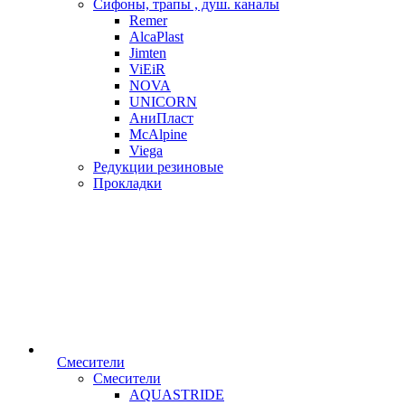
Сифоны, трапы , душ. каналы
Remer
AlcaPlast
Jimten
ViEiR
NOVA
UNICORN
АниПласт
McAlpine
Viega
Редукции резиновые
Прокладки
Смесители
Смесители
AQUASTRIDE