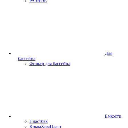
РАЗНОЕ
Для
бассейна
Фильтр для бассейна
Емкости
Пластбак
КрымХимПласт