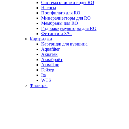
Система очистки воды RO
Насосы
Постфильтр для RO
Минерализаторы для RO
Мембраны для RO
Гидроаккумуляторы для RO
Фитинги и З/Ч.
Картриджи
Картридж для кувшина
Aquafilter
Акватек
Аквабрайт
АкваПро
Гейзер
Ita
WTS
Фильтры