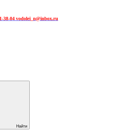
51-38-04 vodolei_n@inbox.ru
Найти