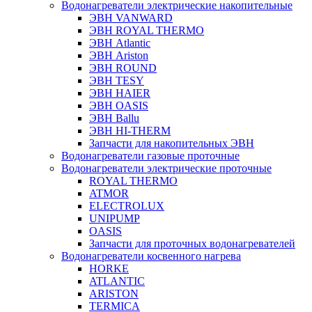
Водонагреватели электрические накопительные
ЭВН VANWARD
ЭВН ROYAL THERMO
ЭВН Atlantic
ЭВН Ariston
ЭВН ROUND
ЭВН TESY
ЭВН HAIER
ЭВН OASIS
ЭВН Ballu
ЭВН HI-THERM
Запчасти для накопительных ЭВН
Водонагреватели газовые проточные
Водонагреватели электрические проточные
ROYAL THERMO
ATMOR
ELECTROLUX
UNIPUMP
OASIS
Запчасти для проточных водонагревателей
Водонагреватели косвенного нагрева
HORKE
ATLANTIC
ARISTON
TERMICA