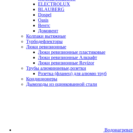
ELECTROLUX
BLAUBERG
Dospel
Oasis
Вентс
Домовент
Колпаки вытяжные
Турбодефлекторы
Люки ревизионные
Люки ревизионные пластиковые
Люки ревизионные Алкрафт
Люки ревизионные Revizor
Трубы алюминиевые,розетки
Розетка (фланец) для алюмю труб
Кондиционеры
Дымоходы из оцинкованной стали
Водонагреват