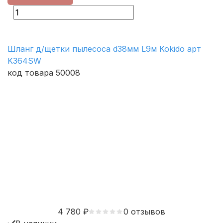
Шланг д/щетки пылесоса d38мм L9м Kokido арт
K364SW
код товара 50008
4 780
₽
0 отзывов