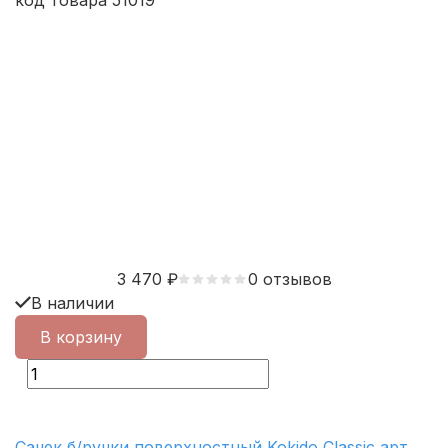
код товара 51019
3 470
₽
0 отзывов
В наличии
В корзину
Сачек б/ручки поверхностный Kokido Classic арт