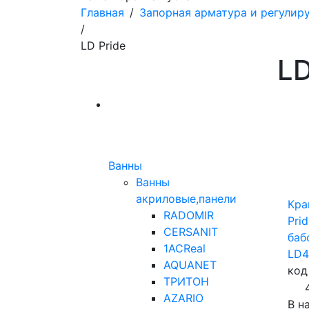
Главная
/
Запорная арматура и регулир
/
LD Pride
LD
Ванны
Ванны
акриловые,панели
Кра
RADOMIR
Pri
CERSANIT
баб
1ACReal
LD4
AQUANET
код
ТРИТОН
AZARIO
В н