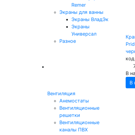
Remer
Экраны для ванны
Экраны ВладЭк
Экраны
Универсал
Кра
Разное
Pri
чер
код
В н
В 
Вентиляция
Анемостаты
Вентиляционные
решетки
Вентиляционные
каналы ПВХ