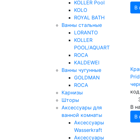
KOLLER Pool
В 
KOLO
ROYAL BATH
Ванны стальные
LORANTO
KOLLER
POOL/AQUART
ROCA
KALDEWEI
Кра
Ванны чугунные
Pri
GOLDMAN
чер
ROCA
код
Карнизы
Шторы
В н
Аксессуары для
ванной комнаты
В 
Аксессуары
Wasserkraft
Аксессуары