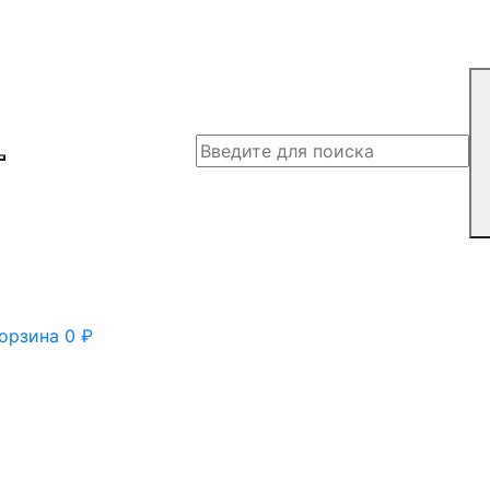
орзина
0
₽