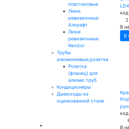
пластиковые
LD4
Люки
код
ревизионные
2
Алкрафт
В н
Люки
В 
ревизионные
Revizor
Трубы
алюминиевые,розетки
Розетка
(фланец) для
алюмю труб
Кондиционеры
Кра
Дымоходы из
Pri
оцинкованной стали
рук
код
В н