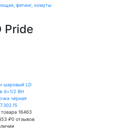
ующая, фитинг, хомуты
 Pride
н шаровый LD
de d=1/2 ВН
очка черная
7.302.15
 товара 16463
453
₽
0 отзывов
аличии