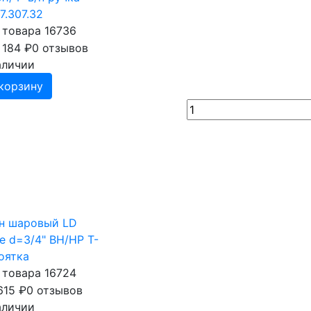
7.307.32
 товара 16736
 184
₽
0 отзывов
аличии
корзину
н шаровый LD
de d=3/4" ВН/НР T-
оятка
 товара 16724
615
₽
0 отзывов
аличии