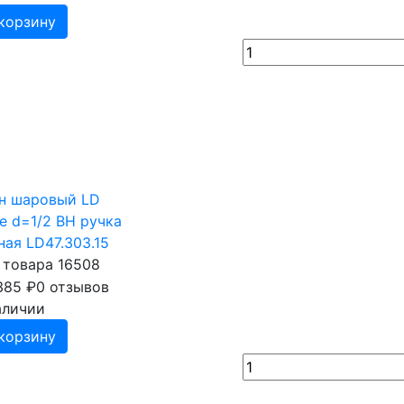
корзину
н шаровый LD
de d=1/2 ВН ручка
ная LD47.303.15
 товара 16508
385
₽
0 отзывов
аличии
корзину