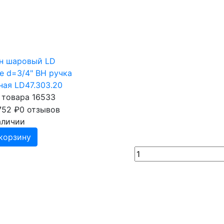
н шаровый LD
de d=3/4" ВН ручка
ная LD47.303.20
 товара 16533
752
₽
0 отзывов
аличии
корзину