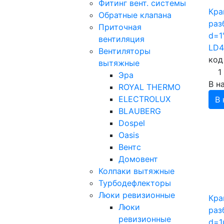
Фитинг вент. системы
Кра
Обратные клапана
раз
Приточная
d=1
вентиляция
LD4
Вентиляторы
код
вытяжные
1
Эра
В н
ROYAL THERMO
ELECTROLUX
В 
BLAUBERG
Dospel
Oasis
Вентс
Домовент
Колпаки вытяжные
Турбодефлекторы
Люки ревизионные
Кра
Люки
раз
ревизионные
d=1