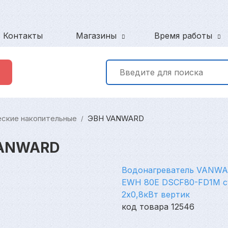
Контакты
Магазины
Время работы
еские накопительные
ЭВН VANWARD
/
VANWARD
Водонагреватель VANWA
EWH 80E DSCF80-FD1M с
2х0,8кВт вертик
код товара 12546