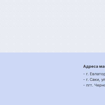
Адреса ма
- г. Евпато
- г. Саки, у
- пгт. Чер