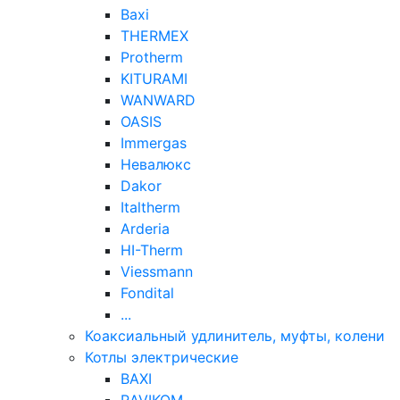
Baxi
THERMEX
Protherm
KITURAMI
WANWARD
OASIS
Immergas
Невалюкс
Dakor
Italtherm
Arderia
HI-Therm
Viessmann
Fondital
...
Коаксиальный удлинитель, муфты, колени
Котлы электрические
BAXI