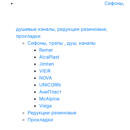
Сифоны,
душевые каналы, редукции резиновые,
прокладки
Сифоны, трапы , душ. каналы
Remer
AlcaPlast
Jimten
ViEiR
NOVA
UNICORN
АниПласт
McAlpine
Viega
Редукции резиновые
Прокладки