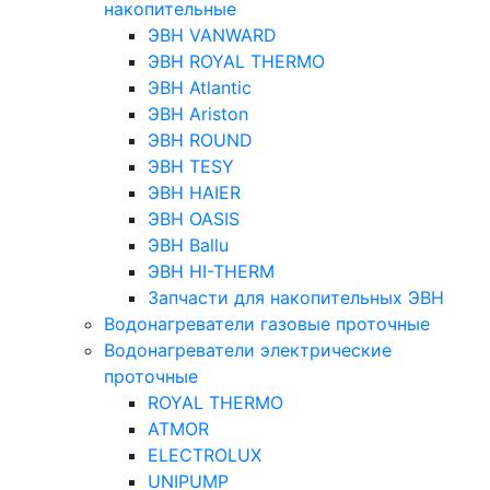
накопительные
ЭВН VANWARD
ЭВН ROYAL THERMO
ЭВН Atlantic
ЭВН Ariston
ЭВН ROUND
ЭВН TESY
ЭВН HAIER
ЭВН OASIS
ЭВН Ballu
ЭВН HI-THERM
Запчасти для накопительных ЭВН
Водонагреватели газовые проточные
Водонагреватели электрические
проточные
ROYAL THERMO
ATMOR
ELECTROLUX
UNIPUMP