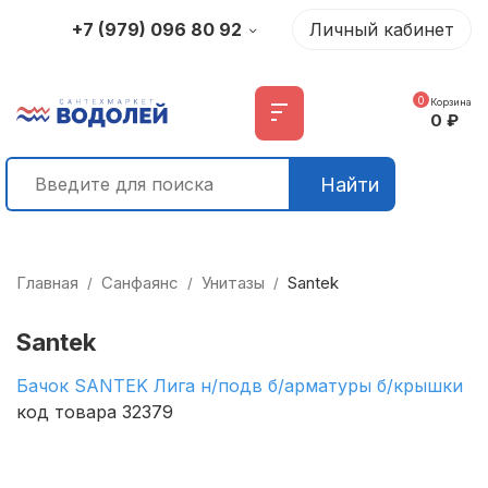
+7 (979) 096 80 92
Личный кабинет
0
Корзина
0
₽
Найти
Главная
Санфаянс
Унитазы
Santek
/
/
/
Santek
Бачок SANTEK Лига н/подв б/арматуры б/крышки
код товара 32379