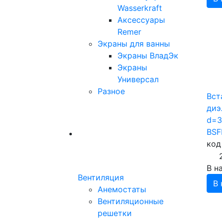
Wasserkraft
Аксессуары
Remer
Экраны для ванны
Экраны ВладЭк
Экраны
Универсал
Разное
Вст
диэ
d=3
BS
код
В н
Вентиляция
В 
Анемостаты
Вентиляционные
решетки