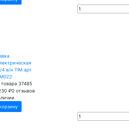
авка
лектрическая
/4 в/н TIM арт
FM022
 товара 37485
230
₽
0 отзывов
аличии
корзину