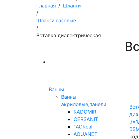
Главная
/
Шланги
/
Шланги газовые
/
Вставка диэлектрическая
Вс
Ванны
Ванны
акриловые,панели
Вст
RADOMIR
диэ
CERSANIT
d=1
1ACReal
BS
AQUANET
код