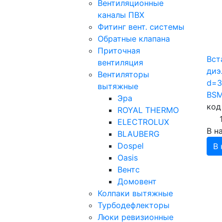
Вентиляционные
каналы ПВХ
Фитинг вент. системы
Обратные клапана
Приточная
Вст
вентиляция
диэ
Вентиляторы
d=3
вытяжные
BS
Эра
код
ROYAL THERMO
ELECTROLUX
В н
BLAUBERG
Dospel
В 
Oasis
Вентс
Домовент
Колпаки вытяжные
Турбодефлекторы
Люки ревизионные