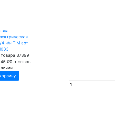
авка
лектрическая
/4 н/н TIM арт
M033
 товара 37399
145
₽
0 отзывов
аличии
корзину