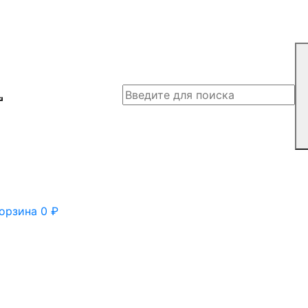
орзина
0
₽