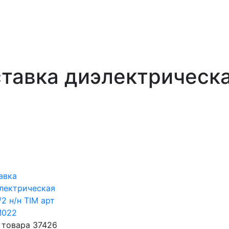
тавка диэлектрическ
авка
лектрическая
/2 н/н TIM арт
M022
 товара 37426