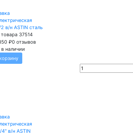
авка
лектрическая
/2 в/н ASTIN сталь
 товара 37514
350
₽
0 отзывов
 в наличии
корзину
авка
лектрическая
/4" в/н ASTIN