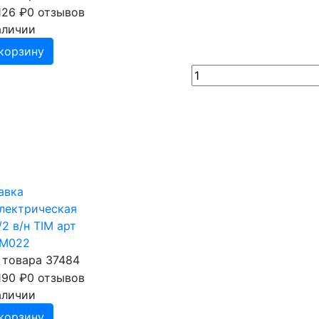
126
₽
0 отзывов
аличии
корзину
авка
лектрическая
/2 в/н TIM арт
FM022
 товара 37484
190
₽
0 отзывов
аличии
корзину