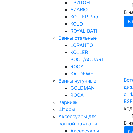
ТРИТОН
AZARIO
В н
KOLLER Pool
В 
KOLO
ROYAL BATH
Ванны стальные
LORANTO
KOLLER
POOL/AQUART
ROCA
KALDEWEI
Вст
Ванны чугунные
диэ
GOLDMAN
d=1
ROCA
BS
Карнизы
код
Шторы
Аксессуары для
В н
ванной комнаты
Аксессуары
В 