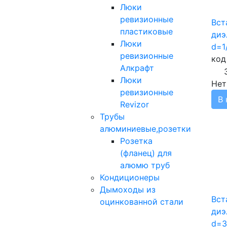
Люки
ревизионные
Вст
пластиковые
диэ
Люки
d=1
ревизионные
код
Алкрафт
Люки
Нет
ревизионные
В 
Revizor
Трубы
алюминиевые,розетки
Розетка
(фланец) для
алюмю труб
Кондиционеры
Дымоходы из
Вст
оцинкованной стали
диэ
d=3