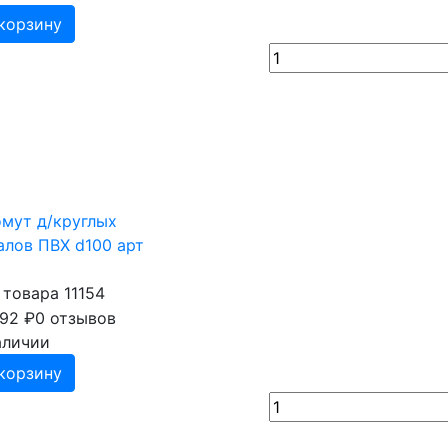
корзину
омут д/круглых
алов ПВХ d100 арт
 товара 11154
92
₽
0 отзывов
аличии
корзину