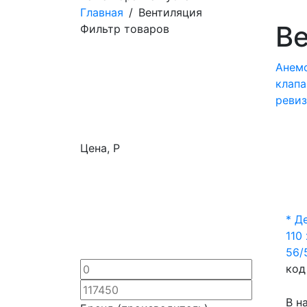
Главная
/
Вентиляция
В
Фильтр товаров
Анем
клапа
реви
Цена,
Р
* Д
110
56/
код
В н