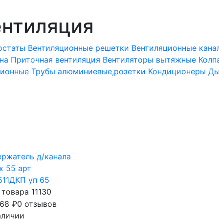
ентиляция
остаты
Вентиляционные решетки
Вентиляционные кана
на
Приточная вентиляция
Вентиляторы вытяжные
Колп
зионные
Трубы алюминиевые,розетки
Кондиционеры
Ды
ержатель д/канала
 х 55 арт
511ДКП уп 65
 товара 11130
68
₽
0 отзывов
аличии