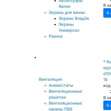
Аксессуары
В н
Remer
Экраны для ванны
В 
Экраны ВладЭк
Экраны
Универсал
Разное
* К
кру
d10
Вентиляция
18
Анемостаты
код
Вентиляционные
решетки
В н
Вентиляционные
В 
каналы ПВХ