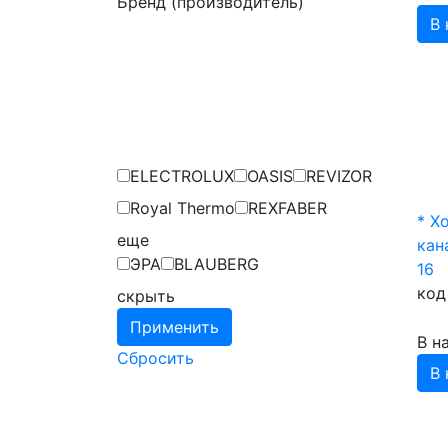
Бренд (производитель)
В 
ELECTROLUX
OASIS
REVIZOR
Royal Thermo
REXFABER
* Х
eще
кан
ЭРА
BLAUBERG
16
код
скрыть
Применить
В н
Сбросить
В 