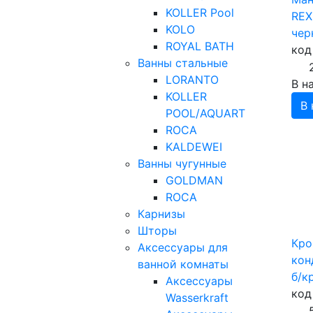
KOLLER Pool
REX
KOLO
чер
ROYAL BATH
код
Ванны стальные
LORANTO
В н
KOLLER
В 
POOL/AQUART
ROCA
KALDEWEI
Ванны чугунные
GOLDMAN
ROCA
Карнизы
Шторы
Кро
Аксессуары для
кон
ванной комнаты
б/к
Аксессуары
код
Wasserkraft