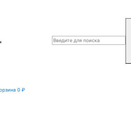
орзина
0
₽