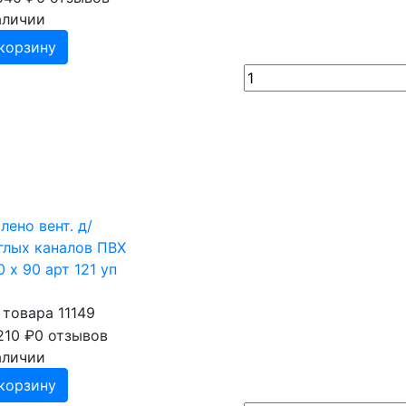
аличии
корзину
олено вент. д/
глых каналов ПВХ
0 х 90 арт 121 уп
 товара 11149
210
₽
0 отзывов
аличии
корзину