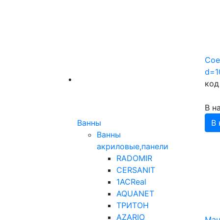
Сое
d=1
код
В н
Ванны
В 
Ванны
акриловые,панели
RADOMIR
CERSANIT
1ACReal
AQUANET
ТРИТОН
AZARIO
Ман