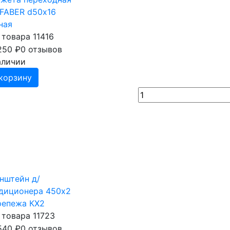
FABER d50х16
ная
 товара 11416
250
₽
0 отзывов
аличии
корзину
нштейн д/
диционера 450х2
репежа КХ2
 товара 11723
540
₽
0 отзывов