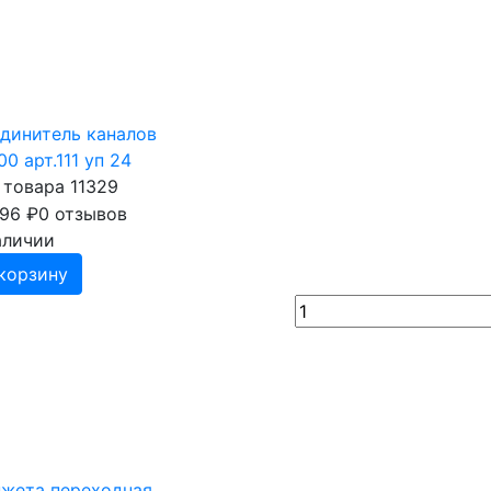
динитель каналов
00 арт.111 уп 24
 товара 11329
96
₽
0 отзывов
аличии
корзину
жета переходная