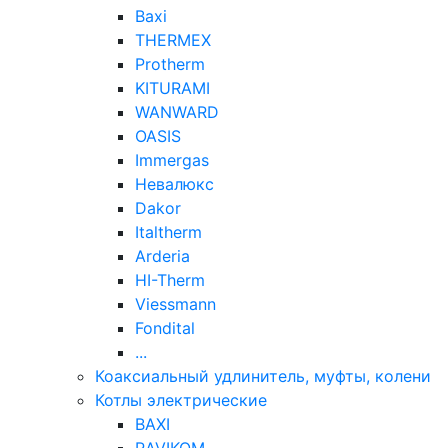
Baxi
THERMEX
Protherm
KITURAMI
WANWARD
OASIS
Immergas
Невалюкс
Dakor
Italtherm
Arderia
HI-Therm
Viessmann
Fondital
...
Коаксиальный удлинитель, муфты, колени
Котлы электрические
BAXI