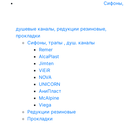
Сифоны,
душевые каналы, редукции резиновые,
прокладки
Сифоны, трапы , душ. каналы
Remer
AlcaPlast
Jimten
ViEiR
NOVA
UNICORN
АниПласт
McAlpine
Viega
Редукции резиновые
Прокладки