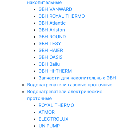
накопительные
ЭВН VANWARD
ЭВН ROYAL THERMO
ЭВН Atlantic
ЭВН Ariston
ЭВН ROUND
ЭВН TESY
ЭВН HAIER
ЭВН OASIS
ЭВН Ballu
ЭВН HI-THERM
Запчасти для накопительных ЭВН
Водонагреватели газовые проточные
Водонагреватели электрические
проточные
ROYAL THERMO
ATMOR
ELECTROLUX
UNIPUMP