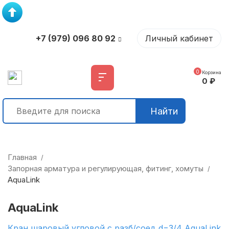
+7 (979) 096 80 92
Личный кабинет
0
Корзина
0
₽
Найти
Главная
/
Запорная арматура и регулирующая, фитинг, хомуты
/
AquaLink
AquaLink
Кран шаровый угловой с разб/соед d=3/4 AquaLink