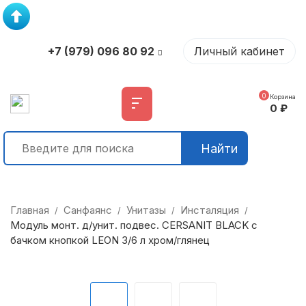
+7 (979) 096 80 92
Личный кабинет
0
Корзина
0
₽
Найти
Главная
Санфаянс
Унитазы
Инсталяция
/
/
/
/
Модуль монт. д/унит. подвес. CERSANIT BLACK c
бачком кнопкой LEON 3/6 л хром/глянец