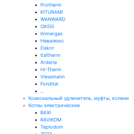
Protherm
KITURAMI
WANWARD
OASIS
Immergas
Невалюкс
Dakor
Italtherm
Arderia
HI-Therm
Viessmann
Fondital
...
Коаксиальный удлинитель, муфты, колени
Котлы электрические
BAXI
RAVIKOM
Teplodom