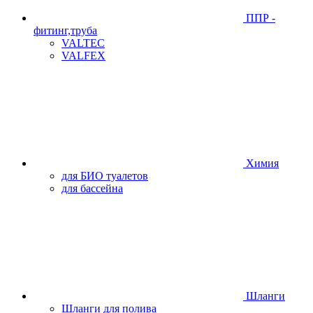
ППР -
фитинг,труба
VALTEC
VALFEX
Химия
для БИО туалетов
для бассейна
Шланги
Шланги для полива