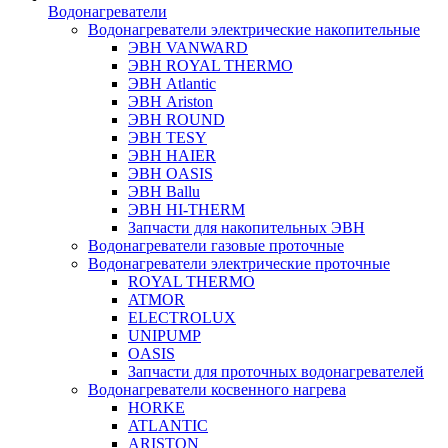
Водонагреватели
Водонагреватели электрические накопительные
ЭВН VANWARD
ЭВН ROYAL THERMO
ЭВН Atlantic
ЭВН Ariston
ЭВН ROUND
ЭВН TESY
ЭВН HAIER
ЭВН OASIS
ЭВН Ballu
ЭВН HI-THERM
Запчасти для накопительных ЭВН
Водонагреватели газовые проточные
Водонагреватели электрические проточные
ROYAL THERMO
ATMOR
ELECTROLUX
UNIPUMP
OASIS
Запчасти для проточных водонагревателей
Водонагреватели косвенного нагрева
HORKE
ATLANTIC
ARISTON