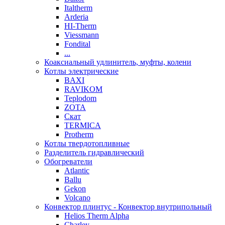
Italtherm
Arderia
HI-Therm
Viessmann
Fondital
...
Коаксиальный удлинитель, муфты, колени
Котлы электрические
BAXI
RAVIKOM
Teplodom
ZOTA
Скат
TERMICA
Protherm
Котлы твердотопливные
Разделитель гидравлический
Обогреватели
Atlantic
Ballu
Gekon
Volcano
Конвектор плинтус - Конвектор внутрипольный
Helios Therm Alpha
Charley