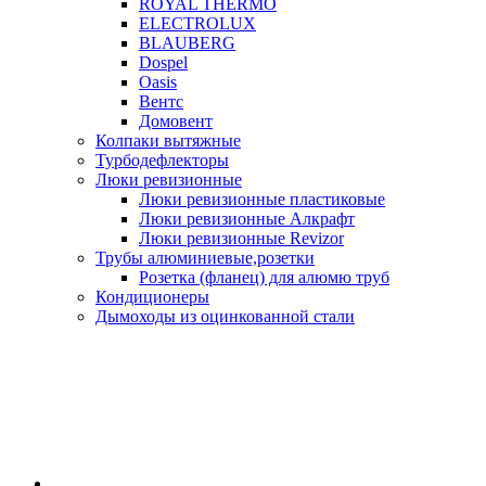
ROYAL THERMO
ELECTROLUX
BLAUBERG
Dospel
Oasis
Вентс
Домовент
Колпаки вытяжные
Турбодефлекторы
Люки ревизионные
Люки ревизионные пластиковые
Люки ревизионные Алкрафт
Люки ревизионные Revizor
Трубы алюминиевые,розетки
Розетка (фланец) для алюмю труб
Кондиционеры
Дымоходы из оцинкованной стали