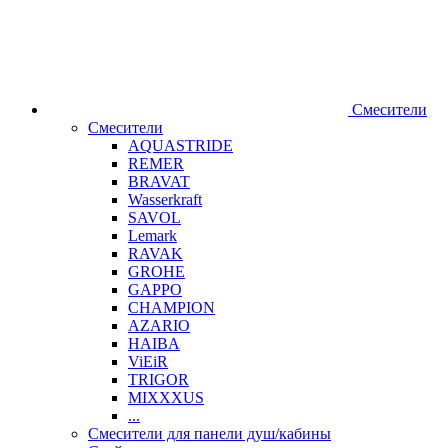
Смесители
Смесители
AQUASTRIDE
REMER
BRAVAT
Wasserkraft
SAVOL
Lemark
RAVAK
GROHE
GAPPO
CHAMPION
AZARIO
HAIBA
ViEiR
TRIGOR
MIXXXUS
...
Смесители для панели душ/кабины