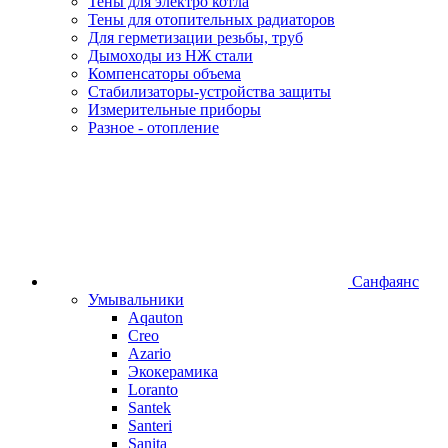
Тены для электро котла
Тены для отопительных радиаторов
Для герметизации резьбы, труб
Дымоходы из НЖ стали
Компенсаторы объема
Стабилизаторы-устройства защиты
Измерительные приборы
Разное - отопление
Санфаянс
Умывальники
Aqauton
Creo
Azario
Экокерамика
Loranto
Santek
Santeri
Sanita