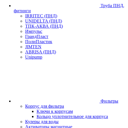
Труба ПНД,
фитинги
IRRITEC (ПНД)
UNIDELTA (ПНД)
ТПК-АКВА (ПНД)
Импульс
ГрандПласт
ПолиПластик
JIMTEN
ABRISA (ПНД)
Unipump
Фильтры
Корпус для фильтра
Ключи к корпусам
Кольцо уплотнительное для корпуса
Кулеры для воды
Активаторы магнитные