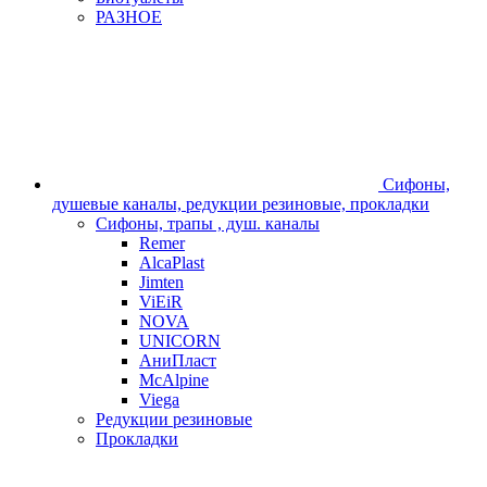
РАЗНОЕ
Сифоны,
душевые каналы, редукции резиновые, прокладки
Сифоны, трапы , душ. каналы
Remer
AlcaPlast
Jimten
ViEiR
NOVA
UNICORN
АниПласт
McAlpine
Viega
Редукции резиновые
Прокладки