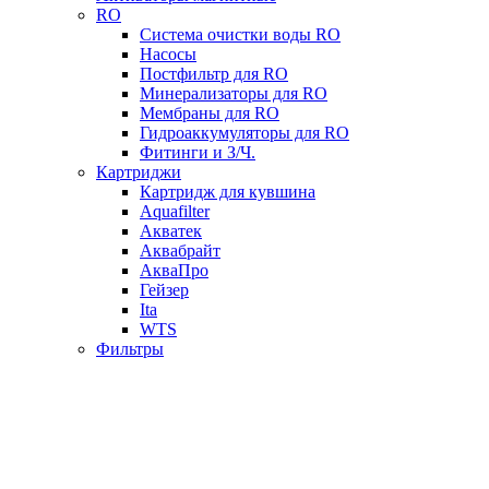
RO
Система очистки воды RO
Насосы
Постфильтр для RO
Минерализаторы для RO
Мембраны для RO
Гидроаккумуляторы для RO
Фитинги и З/Ч.
Картриджи
Картридж для кувшина
Aquafilter
Акватек
Аквабрайт
АкваПро
Гейзер
Ita
WTS
Фильтры