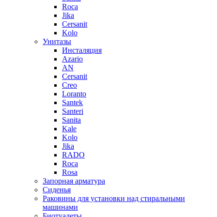
Roca
Jika
Cersanit
Kolo
Унитазы
Инсталяция
Azario
AN
Cersanit
Creo
Loranto
Santek
Santeri
Sanita
Kale
Kolo
Jika
RADO
Roca
Rosa
Запорная арматура
Сиденья
Раковины для установки над стиральными
машинами
Биотуалеты