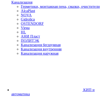
Канализация
Герметики, монтажная пена, смазки, очистители
AlcaPlast
NOVA
Gidrolica
OSTENDORF
Viega
HL
АНИ Пласт
ПОЛИТЭК
Канализация бесшумная
Канализация внутренняя
Канализация наружная
КИП и
автоматика