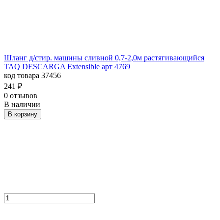
Шланг д/стир. машины сливной 0,7-2,0м растягивающийся
TAQ DESCARGA Extensible арт 4769
код товара 37456
241
₽
0 отзывов
В наличии
В корзину