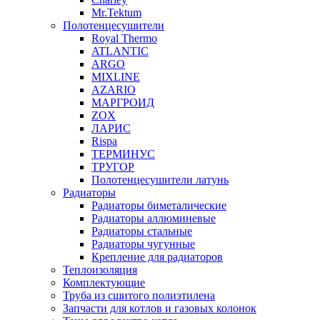
Mr.Tektum
Полотенцесушители
Royal Thermo
ATLANTIC
ARGO
MIXLINE
AZARIO
МАРГРОИД
ZOX
ЛАРИС
Rispa
ТЕРМИНУС
ТРУГОР
Полотенцесушители латунь
Радиаторы
Радиаторы биметалические
Радиаторы аллюминевые
Радиаторы стальные
Радиаторы чугунные
Крепление для радиаторов
Теплоизоляция
Комплектующие
Труба из сшитого полиэтилена
Запчасти для котлов и газовых колонок