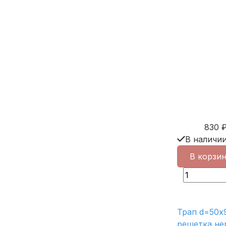
830
В наличи
В корзи
Трап d=50х9
решетка не