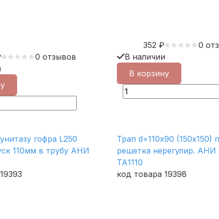
352
₽
0 от
₽
0 отзывов
В наличии
и
В корзину
ну
унитазу гофра L250
Трап d=110х90 (150х150) 
ск 110мм в трубу АНИ
решетка нерегулир. АНИ 
ТА1110
 19393
код товара 19398