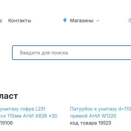
с
Контакты
Магазины
ласт
унитазу гофра L231
Патрубок к унитазу d=11
ск 110мм АНИ К828 *20
прямой АНИ W1220
19106
код товара 19523