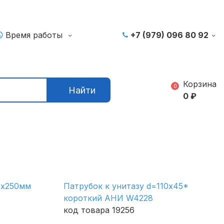
Время работы
+7 (979) 096 80 92
Корзина
0
Найти
0
₽
0х250мм
Патрубок к унитазу d=110х45*
короткий АНИ W4228
код товара 19256