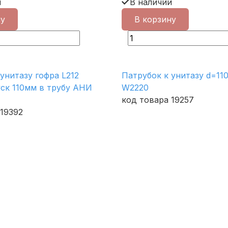
и
В наличии
ну
В корзину
унитазу гофра L212
Патрубок к унитазу d=11
ск 110мм в трубу АНИ
W2220
код товара 19257
 19392