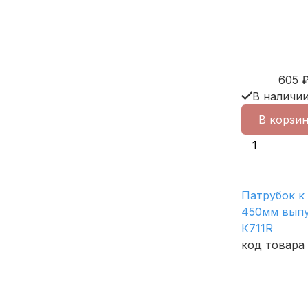
605
В наличи
В корзи
Патрубок к 
450мм выпу
К711R
код товара