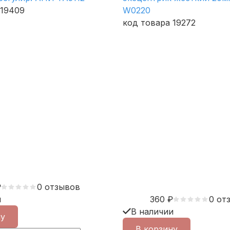
 19409
W0220
код товара 19272
₽
0 отзывов
и
360
₽
0 от
В наличии
ну
В корзину