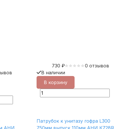
730
₽
0 отзывов
зывов
В наличии
В корзину
0
Патрубок к унитазу гофра L300
мм АНИ
750мм выпуск 110мм АНИ К728R