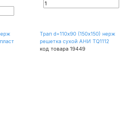
нерж
Трап d=110х90 (150х150) нерж
пласт
решетка сухой АНИ ТQ1112
код товара 19449