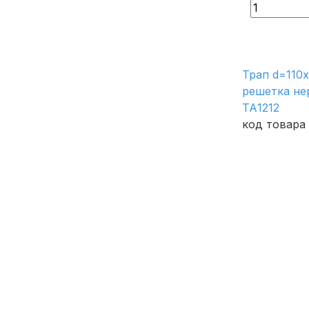
Трап d=110х
решетка не
ТА1212
код товара