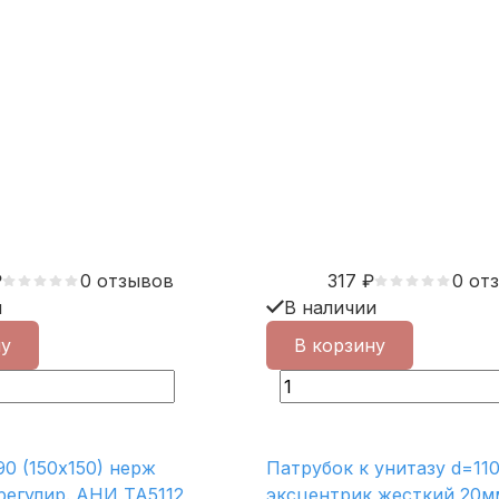
₽
0 отзывов
317
₽
0 от
и
В наличии
ну
В корзину
0 (150х150) нерж
Патрубок к унитазу d=11
регулир. АНИ ТА5112
эксцентрик жесткий 20