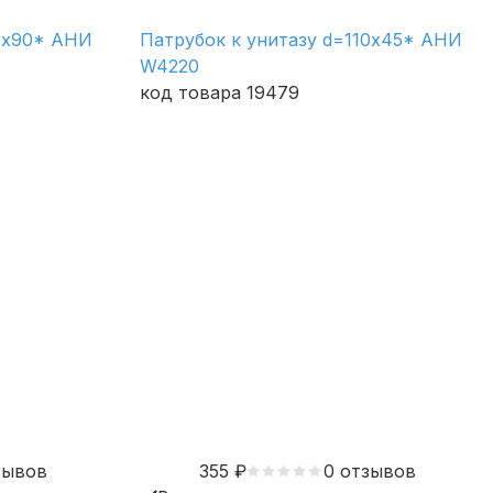
10х90* АНИ
Патрубок к унитазу d=110х45* АНИ
W4220
код товара 19479
зывов
355
₽
0 отзывов