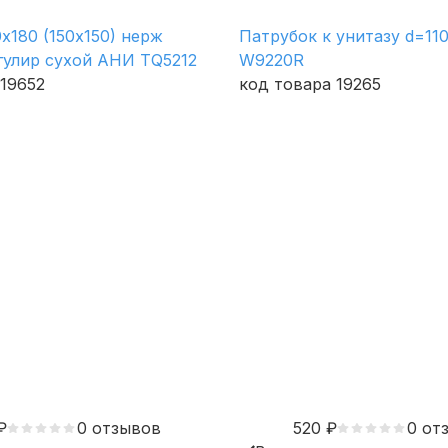
х180 (150х150) нерж
Патрубок к унитазу d=1
гулир сухой АНИ TQ5212
W9220R
 19652
код товара 19265
₽
0 отзывов
520
₽
0 от