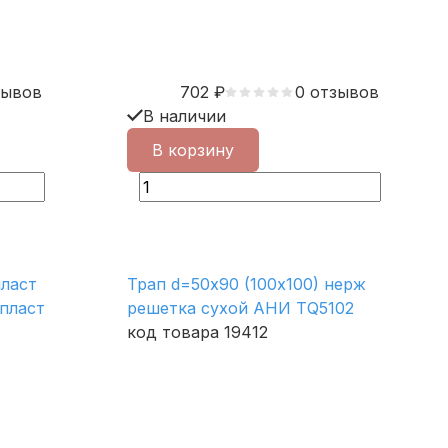
зывов
702
₽
0 отзывов
В наличии
В корзину
пласт
Трап d=50х90 (100х100) нерж
пласт
решетка сухой АНИ ТQ5102
код товара 19412