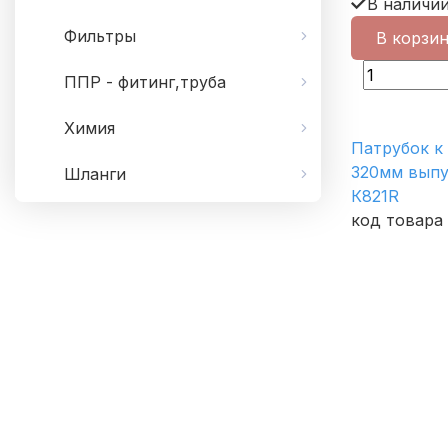
В наличи
Фильтры
В корзи
ППР - фитинг,труба
Химия
Патрубок к 
320мм выпу
Шланги
К821R
код товара