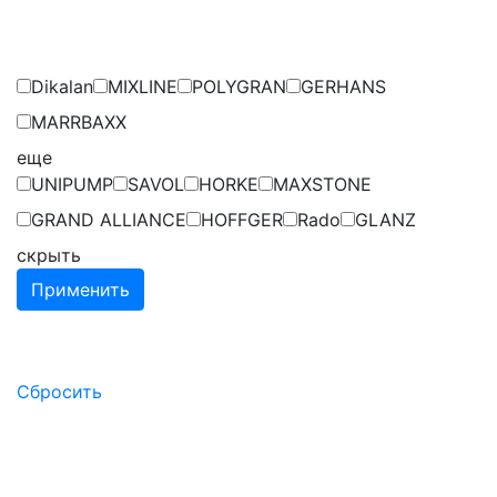
Dikalan
MIXLINE
POLYGRAN
GERHANS
MARRBAXX
eще
UNIPUMP
SAVOL
HORKE
MAXSTONE
GRAND ALLIANCE
HOFFGER
Rado
GLANZ
скрыть
Применить
Сбросить