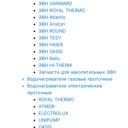
ЭВН VANWARD
ЭВН ROYAL THERMO
ЭВН Atlantic
ЭВН Ariston
ЭВН ROUND
ЭВН TESY
ЭВН HAIER
ЭВН OASIS
ЭВН Ballu
ЭВН HI-THERM
Запчасти для накопительных ЭВН
Водонагреватели газовые проточные
Водонагреватели электрические
проточные
ROYAL THERMO
ATMOR
ELECTROLUX
UNIPUMP
OASIS