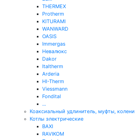
THERMEX
Protherm
KITURAMI
WANWARD
OASIS
Immergas
Невалюкс
Dakor
Italtherm
Arderia
HI-Therm
Viessmann
Fondital
...
Коаксиальный удлинитель, муфты, колени
Котлы электрические
BAXI
RAVIKOM