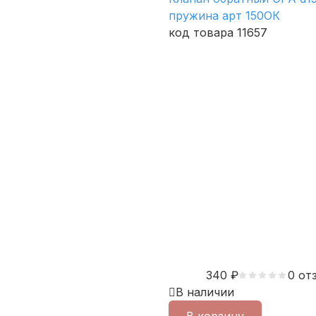
пружина арт 150ОК
код товара 11657
340
₽
0 от
В наличии