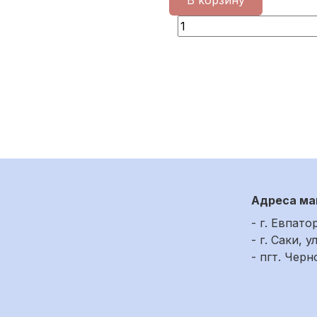
В корзину
Адреса ма
- г. Евпато
- г. Саки, у
- пгт. Чер