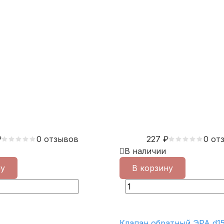
₽
0 отзывов
227
₽
0 от
В наличии
ну
В корзину
Клапан обратный ЭРА d15