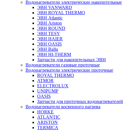
Водонагреватели электрические накопительные
ЭВН VANWARD
ЭВН ROYAL THERMO
ЭВН Atlantic
ЭВН Ariston
ЭВН ROUND
ЭВН TESY
ЭВН HAIER
ЭВН OASIS
ЭВН Ballu
ЭВН HI-THERM
Запчасти для накопительных ЭВН
Водонагреватели газовые проточные
Водонагреватели электрические проточные
ROYAL THERMO
ATMOR
ELECTROLUX
UNIPUMP
OASIS
Запчасти для проточных водонагревателей
Водонагреватели косвенного нагрева
HORKE
ATLANTIC
ARISTON
TERMICA