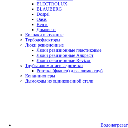
ELECTROLUX
BLAUBERG
Dospel
Oasis
Вентс
Домовент
Колпаки вытяжные
Турбодефлекторы
Люки ревизионные
Люки ревизионные пластиковые
Люки ревизионные Алкрафт
Люки ревизионные Revizor
Трубы алюминиевые,розетки
Розетка (фланец) для алюмю труб
Кондиционеры
Дымоходы из оцинкованной стали
Водонагреват