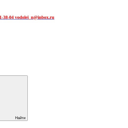
51-38-04 vodolei_n@inbox.ru
Найти