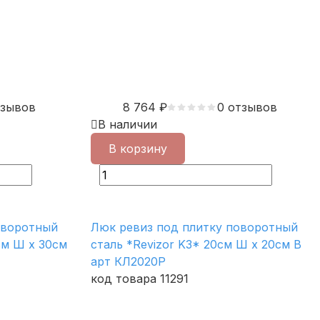
тзывов
8 764
₽
0 отзывов
В наличии
В корзину
оворотный
Люк ревиз под плитку поворотный
см Ш х 30см
сталь *Revizor K3* 20см Ш х 20см В
арт КЛ2020Р
код товара 11291