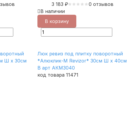
тзывов
3 183
₽
0 отзывов
В наличии
В корзину
оворотный
Люк ревиз под плитку поворотный
м Ш х 30см
*Алюклик-М Revizor* 30см Ш х 40см
В арт АКМ3040
код товара 11471