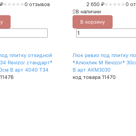
₽
0 отзывов
2 650
₽
0 о
В наличии
ну
В корзину
под плитку откидной
Люк ревиз под плитку п
34 Revizor стандарт*
*Алюклик М Revizor* 30с
0см В арт 4040 Т34
В арт АКМ3030
 11478
код товара 11470