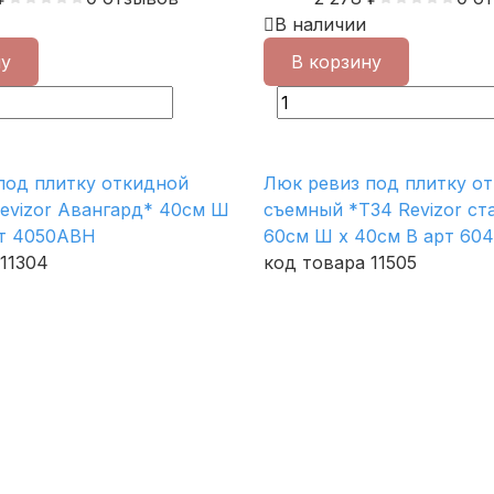
В наличии
ну
В корзину
под плитку откидной
Люк ревиз под плитку о
evizor Авангард* 40см Ш
съемный *Т34 Revizor ст
рт 4050АВН
60см Ш х 40см В арт 60
11304
код товара 11505