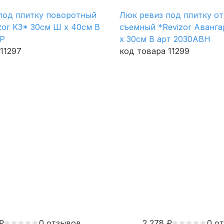
под плитку поворотный
Люк ревиз под плитку о
zor K3* 30см Ш х 40см В
съемный *Revizor Аванг
0Р
х 30см В арт 2030АВН
11297
код товара 11299
₽
0 отзывов
2 278
₽
0 о