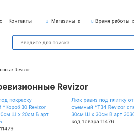
с
Контакты
Магазины
Время работы
онные Revizor
ревизионные Revizor
под покраску
Люк ревиз под плитку о
 *Короб 30 Revizor
съемный *Т34 Revizor ст
30см Ш х 20см В арт
30см Ш х 30см В арт 303
Б
код товара 11476
 11479