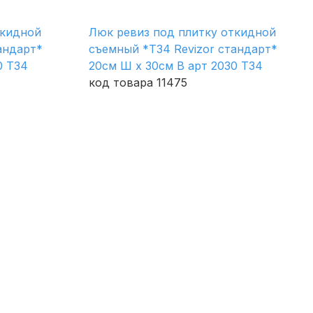
ткидной
Люк ревиз под плитку откидной
андарт*
съемный *Т34 Revizor стандарт*
0 Т34
20см Ш х 30см В арт 2030 Т34
код товара 11475