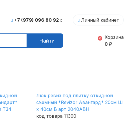
+7 (979) 096 80 92
Личный кабинет
Корзина
0
Найти
0
₽
ткидной
Люк ревиз под плитку откидной
андарт*
съемный *Revizor Авангард* 20см Ш
0 Т34
х 40см В арт 2040АВН
код товара 11300