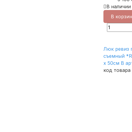
В наличии
В корзи
Люк ревиз 
съемный *R
х 50см В а
код товара 