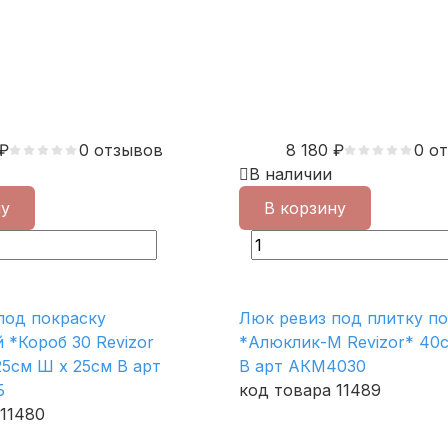
₽
0 отзывов
8 180
₽
0 о
В наличии
ну
В корзину
под покраску
Люк ревиз под плитку п
 *Короб 30 Revizor
*Алюклик-М Revizor* 40
25см Ш х 25см В арт
В арт АКМ4030
Б
код товара 11489
 11480