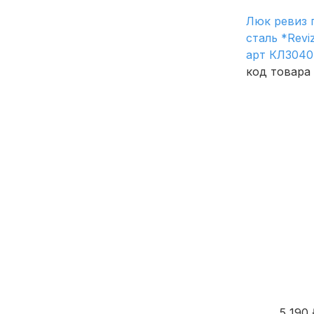
Люк ревиз 
сталь *Revi
арт КЛ304
код товара 
5 190