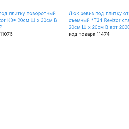
под плитку поворотный
Люк ревиз под плитку о
zor K3* 20см Ш х 30см В
съемный *Т34 Revizor ст
Р
20см Ш х 20см В арт 202
11076
код товара 11474