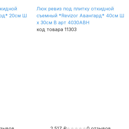
ткидной
Люк ревиз под плитку откидной
ард* 20см Ш
съемный *Revizor Авангард* 40см Ш
х 30см В арт 4030АВН
код товара 11303
тзывов
2 517
₽
0 отзывов