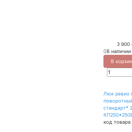
3 900
В наличии
В корзи
Люк ревиз 
поворотный
стандарт* 
КП250*250
код товара