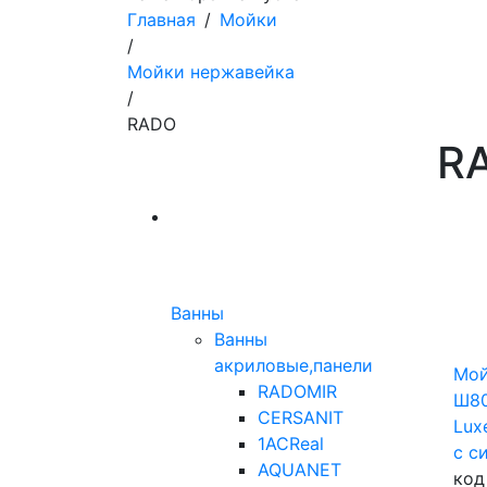
Главная
/
Мойки
/
Мойки нержавейка
/
RADO
R
Ванны
Ванны
акриловые,панели
Мой
RADOMIR
Ш80
CERSANIT
Lux
1ACReal
с с
AQUANET
код