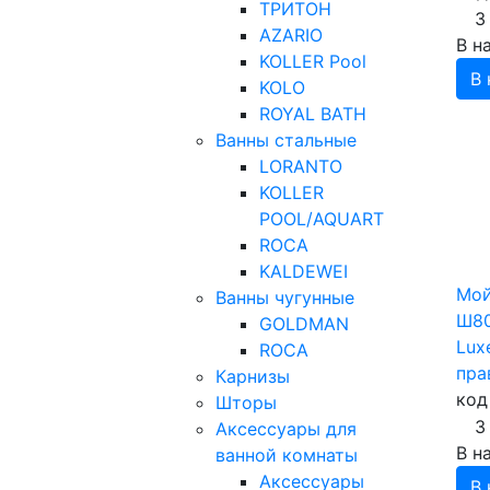
ТРИТОН
3
AZARIO
В н
KOLLER Pool
В 
KOLO
ROYAL BATH
Ванны стальные
LORANTO
KOLLER
POOL/AQUART
ROCA
KALDEWEI
Мой
Ванны чугунные
Ш80
GOLDMAN
Lux
ROCA
пра
Карнизы
код
Шторы
3
Аксессуары для
В н
ванной комнаты
Аксессуары
В 