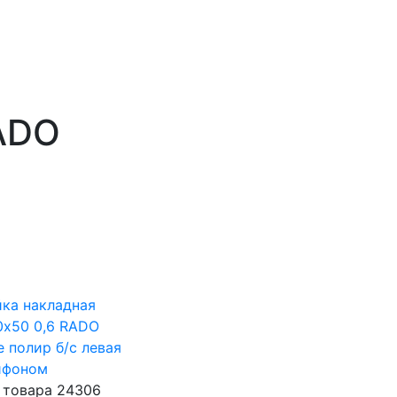
ADO
ка накладная
х50 0,6 RADO
e полир б/с левая
ифоном
 товара 24306