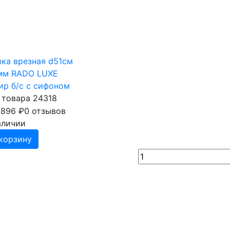
ка врезная d51см
мм RADO LUXE
ир б/с с сифоном
 товара 24318
 896
₽
0 отзывов
аличии
корзину