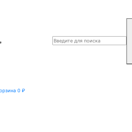
орзина
0
₽