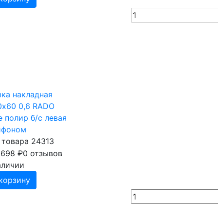
ка накладная
х60 0,6 RADO
e полир б/с левая
ифоном
 товара 24313
 698
₽
0 отзывов
аличии
корзину