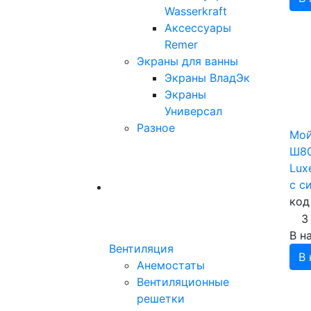
Wasserkraft
Аксессуары
Remer
Экраны для ванны
Экраны ВладЭк
Экраны
Универсал
Разное
Мой
Ш80
Lux
с с
код
3
В н
Вентиляция
В 
Анемостаты
Вентиляционные
решетки