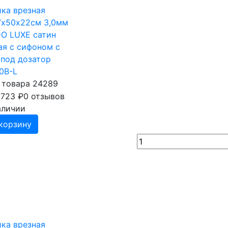
ка врезная
х50х22см 3,0мм
O LUXE сатин
ая с сифоном с
 под дозатор
0В-L
 товара 24289
 723
₽
0 отзывов
аличии
корзину
ка врезная