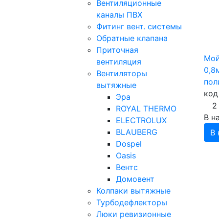
Вентиляционные
каналы ПВХ
Фитинг вент. системы
Обратные клапана
Приточная
Мой
вентиляция
0,8
Вентиляторы
пол
вытяжные
код
Эра
2
ROYAL THERMO
В н
ELECTROLUX
BLAUBERG
В 
Dospel
Oasis
Вентс
Домовент
Колпаки вытяжные
Турбодефлекторы
Люки ревизионные