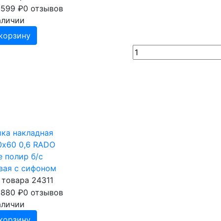
 599
₽
0 отзывов
аличии
корзину
ка накладная
х60 0,6 RADO
e полир б/с
вая с сифоном
 товара 24311
 880
₽
0 отзывов
аличии
корзину