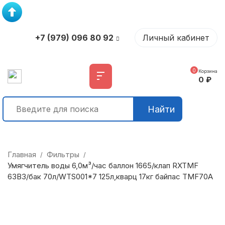
+7 (979) 096 80 92
Личный кабинет
0
Корзина
0
₽
Найти
Главная
Фильтры
/
/
Умягчитель воды 6,0м³/час баллон 1665/клап RXTMF
63B3/бак 70л/WTS001*7 125л,кварц 17кг байпас TMF70А