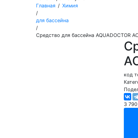
Главная
/
Химия
/
для бассейна
/
Средство для бассейна AQUADOCTOR AC 
С
AC
код т
Катег
Подел
3 79