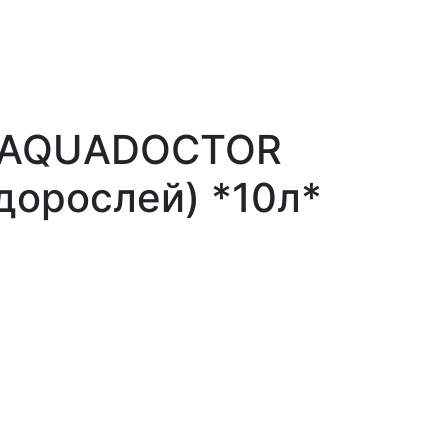
а AQUADOCTOR
дорослей) *10л*