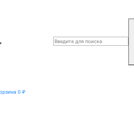
орзина
0
₽