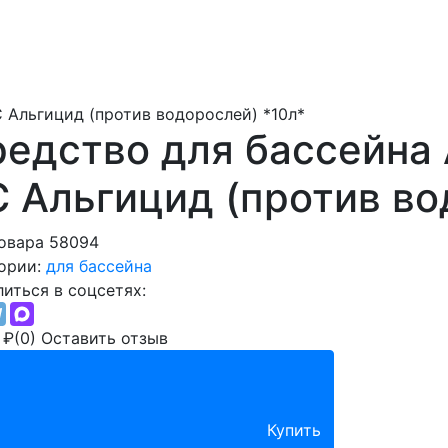
Альгицид (против водорослей) *10л*
редство для бассейн
 Альгицид (против во
овара 58094
ории:
для бассейна
иться в соцсетях:
0
₽
(0)
Оставить отзыв
Купить