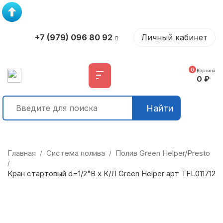
+7 (979) 096 80 92
Личный кабинет
0
Корзина
0
₽
Найти
Главная
Система полива
Полив Green Helper/Presto
/
/
/
Кран стартовый d=1/2"В х К/Л Green Helper арт TFL011712