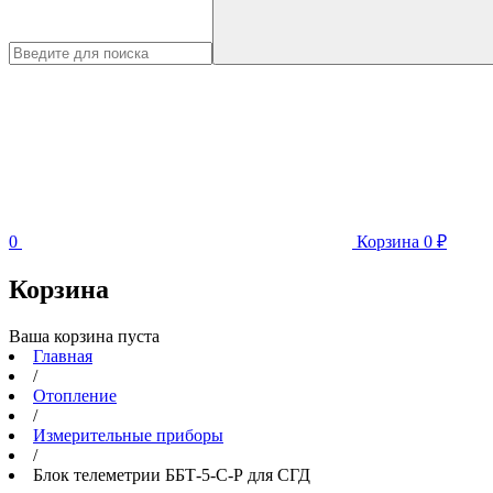
0
Корзина
0
₽
Корзина
Ваша корзина пуста
Главная
/
Отопление
/
Измерительные приборы
/
Блок телеметрии ББТ-5-С-Р для СГД